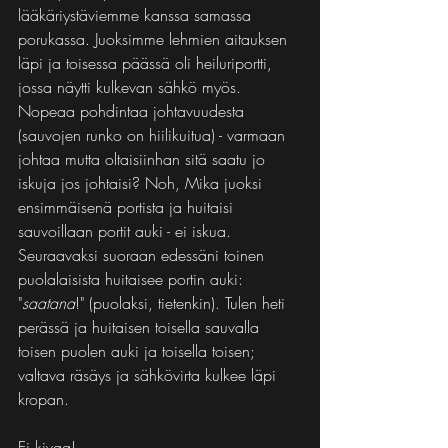
lääkäriystäviemme kanssa samassa 
porukassa. Juoksimme lehmien aitauksen 
läpi ja toisessa päässä oli heiluriportti, 
jossa näytti kulkevan sähkö myös. 
Nopeaa pohdintaa johtavuudesta 
(sauvojen runko on hiilikuitua) - varmaan 
johtaa mutta oltaisiinhan sitä saatu jo 
iskuja jos johtaisi? Noh, Mika juoksi 
ensimmäisenä portista ja huitaisi 
sauvoillaan portit auki - ei iskua.
Seuraavaksi suoraan edessäni toinen 
puolalaisista huitaisee portin auki: 
"
saatana
!" (puolaksi, tietenkin). Tulen heti 
perässä ja huitaisen toisella sauvalla 
toisen puolen auki ja toisella toisen; 
valtava räsäys ja sähkövirta kulkee läpi 
kropan.
Ei kivaa!