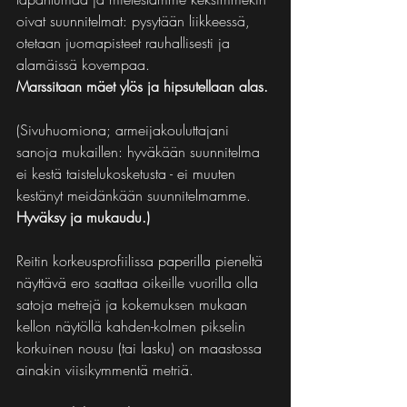
oivat suunnitelmat: pysytään liikkeessä, 
otetaan juomapisteet rauhallisesti ja 
alamäissä kovempaa. 
Marssitaan mäet ylös ja hipsutellaan alas.
(Sivuhuomiona; armeijakouluttajani 
sanoja mukaillen: hyväkään suunnitelma 
ei kestä taistelukosketusta - ei muuten 
kestänyt meidänkään suunnitelmamme. 
Hyväksy ja mukaudu.)
Reitin korkeusprofiilissa paperilla pieneltä 
näyttävä ero saattaa oikeille vuorilla olla 
satoja metrejä ja kokemuksen mukaan 
kellon näytöllä kahden-kolmen pikselin 
korkuinen nousu (tai lasku) on maastossa 
ainakin viisikymmentä metriä.