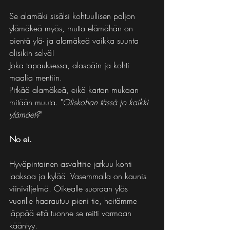
Se alamäki sisälsi kohtuullisen paljon 
ylämäkeä myös, mutta elämähän on 
pientä ylä- ja alamäkeä vaikka suunta 
olisikin selvä!
Joka tapauksessa, alaspäin ja kohti 
maalia mentiin. 
Pitkää alamäkeä, eikä kartan mukaan 
mitään muuta. "
Oliskohan tässä jo kaikki 
ylämäet?
"
No ei.
Hyväpintainen asvalttitie jatkuu kohti 
laaksoa ja kylää. Vasemmalla on kaunis 
viiniviljelmä. Oikealle suoraan ylös 
vuorille haarautuu pieni tie, heitämme 
läppää että tuonne se reitti varmaan 
kääntyy.