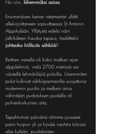
No niin, 
lähemmäksi asiaa
.
Ensimmäisen kerran ratamestari yllätti 
allekirjoittaneen saavuttaessa St Antonin 
Alppikylään. Yllätystä edelsi näin 
jälkikäteen hauska tapaus; tiedättekö 
johtaako hiilikuitu sähköä
?
Reittien varrella oli koko matkan ajan 
alppilehmiä, vielä 2700 metrissä sai 
väistellä lehmänläjiä poluilla. Useimmiten 
polut kulkivat sähköpaimenilla suojattuna 
molemmin puolin ja melkein aina 
vähintään pudotuksen puolella oli 
polvenkorkuinen aita.
Tapahtuman päivänä olimme juosseet 
parin huipun yli ja hyvää vauhtia tulossa 
alas kylään, puolalaisten 