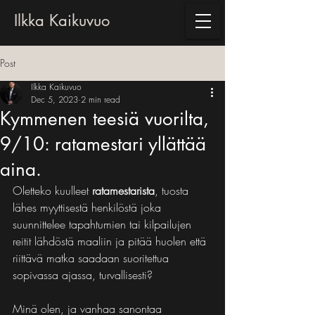
Ilkka Kaikuvuo
Post
Ilkka Kaikuvuo
Dec 5, 2023
2 min read
Kymmenen teesiä vuorilta,
9/10: ratamestari yllättää
aina.
Oletteko kuulleet 
ratamestarista
, tuosta 
lähes myyttisestä henkilöstä joka 
suunnittelee tapahtumien tai kilpailujen 
reitit lähdöstä maaliin ja pitää huolen että 
riittävä matka saadaan suoritettua 
sopivassa ajassa, turvallisesti? 
Minä olen, ja vanhaa sanontaa 