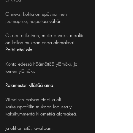
Onneksi kohta on epävirallinen 
juomapiste, helpottaa vähän.
Olo on erikoinen, mutta onneksi maaliin 
on kellon mukaan enää alamäkeä!
Paitsi ettei ole.
Kohta edessä häämöttää ylämäki. Ja 
toinen ylämäki.
Ratamestari yllättää aina.
Viimeisen päivän etapilla oli 
korkeusprofiilin mukaan lopussa yli 
kaksikymmentä kilometriä alamäkeä.
Ja olihan sitä, tavallaan.