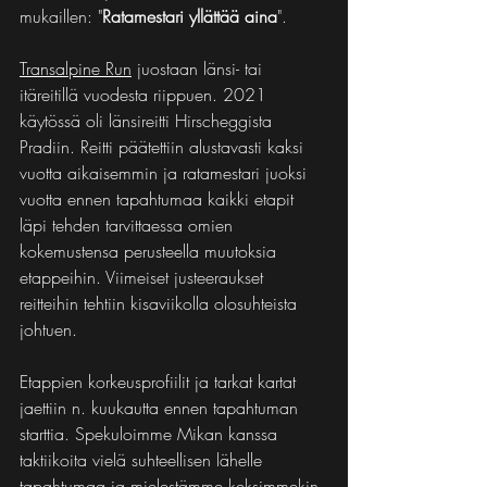
mukaillen: "
Ratamestari yllättää aina
".
Transalpine Run
 juostaan länsi- tai 
itäreitillä vuodesta riippuen. 2021 
käytössä oli länsireitti Hirscheggista 
Pradiin. Reitti päätettiin alustavasti kaksi 
vuotta aikaisemmin ja ratamestari juoksi 
vuotta ennen tapahtumaa kaikki etapit 
läpi tehden tarvittaessa omien 
kokemustensa perusteella muutoksia 
etappeihin. Viimeiset justeeraukset 
reitteihin tehtiin kisaviikolla olosuhteista 
johtuen.
Etappien korkeusprofiilit ja tarkat kartat 
jaettiin n. kuukautta ennen tapahtuman 
starttia. Spekuloimme Mikan kanssa 
taktiikoita vielä suhteellisen lähelle 
tapahtumaa ja mielestämme keksimmekin 