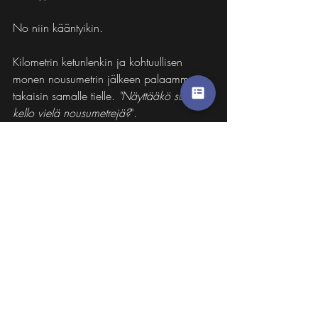
No niin kääntyikin.
Kilometrin ketunlenkin ja kohtuullisen 
monen nousumetrin jälkeen palaamme 
takaisin samalle tielle. 
"Näyttääkö sun 
kello vielä nousumetrejä?
". 
No näyttäähän se vielä pariasataa.
Huoh.
Vajaan kilometrin jälkeen oranssi kyltti 
ohjaa oikealle rinteeseen. Jokohan nyt 
olisi viimeinen ylämäki?
Ehkä
.
Ei kannata uskoa olevansa maalissa 