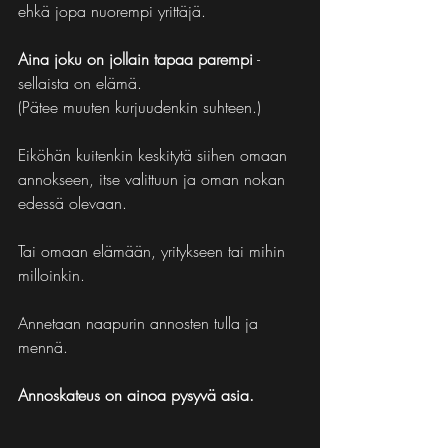
ehkä jopa nuorempi yrittäjä.
Aina joku on jollain tapaa parempi
 - 
sellaista on elämä.
(Pätee muuten kurjuudenkin suhteen.)
Eiköhän kuitenkin keskitytä siihen omaan 
annokseen, itse valittuun ja oman nokan 
edessä olevaan.
Tai omaan elämään, yritykseen tai mihin 
milloinkin.
Annetaan naapurin annosten tulla ja 
mennä.
Annoskateus on ainoa pysyvä asia.