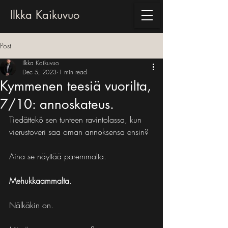
Ilkka Kaikuvuo
Post
Ilkka Kaikuvuo
Dec 5, 2023
1 min read
Kymmenen teesiä vuorilta,
7/10: annoskateus.
Tiedättekö sen tunteen ravintolassa, kun 
vierustoveri saa oman annoksensa ensin?
Aina se näyttää paremmalta.
Mehukkaammalta
.
Nälkäkin on.