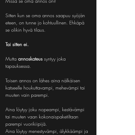
Missä se oma annos on?
Sitten kun se oma annos saapuu syöjän 
eteen, on tunne jo kohtuullinen. Ehkäpä 
se olikin hyvä tilaus.
Tai sitten ei.
Mutta 
annoskateus
 syntyy joka 
tapauksessa.
Toisen annos on lähes aina nälkäisen 
katseelle houkuttavampi, mehevämpi tai 
muuten vain parempi.
Aina löytyy joku nopeampi, kestävämpi 
tai muuten vaan kokonaispaketiltaan 
parempi vuorikiipijä.
Aina löytyy menestyvämpi, älykkäämpi ja 