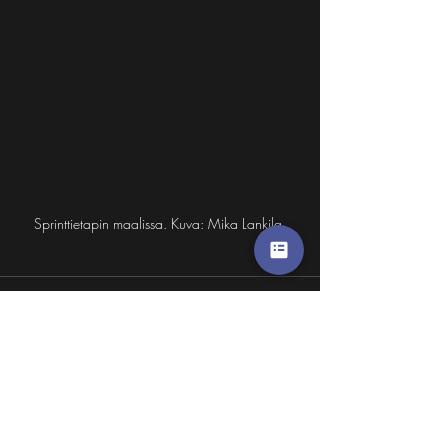
Sprinttietapin maalissa. Kuva: Mika Lankila.
Related Posts
See All