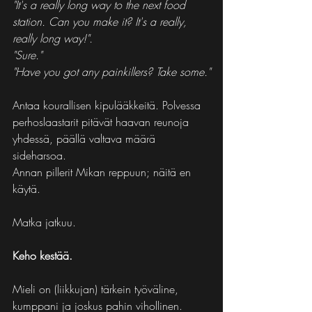
"It's a really long way to the next food 
station. Can you make it? It's a really, 
really long way!".
"Sure."
"Have you got any painkillers? Take some."
Antaa kourallisen kipulääkkeitä. Polvessa 
perhoslaastarit pitävät haavan reunoja 
yhdessä, päällä valtava määrä 
sideharsoa.
Annan pillerit Mikan reppuun; näitä en 
käytä.
Matka jatkuu.
Keho kestää.
Mieli on (liikkujan) tärkein työväline, 
kumppani ja joskus pahin vihollinen.