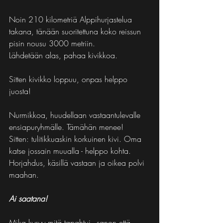
Noin 210 kilometriä Alppihurjastelua 
takana, tänään suoritettuna koko reissun 
pisin nousu 3000 metriin.
Lähdetään alas, pahaa kivikkoa.
Sitten kivikko loppuu, onpas helppo 
juosta!
Nurmikkoa, huudellaan vastaantulevalle 
ensiapuryhmälle. Tämähän menee!
Sitten: tulitikkuaskin korkuinen kivi. Oma 
katse jossain muualla - helppo kohta.
Horjahdus, käsillä vastaan ja oikea polvi 
maahan.
Ai saatana!
Mika kysyy mitä tapahtui - sanon että 