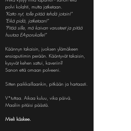
polvi kolahti, mutta jatketaan.
"Katto nyt, tolle pitää tehdä jotain!"
"Eikä pidä, jatketaan!"
"Pitää sille, mä kaivan varusteet ja pitää 
huutaa EA-porukalle!"
Käännyn takaisin, juoksen ylämäkeen 
ensiaputiimin perään. Kääntyvät takaisin, 
kysyvät kehen sattui, kaveriin?
Sanon että omaan polveeni.
Sitten paikkaillaankin, pitkään ja hartaasti.
V*tuttaa. Aikaa kuluu, vika päivä. 
Maaliin pitäisi päästä.
Mieli käskee.