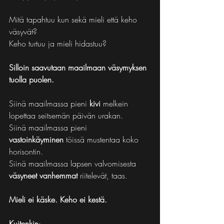
Mitä tapahtuu kun sekä mieli että keho 
väsyvät?
Keho turtuu ja mieli hidastuu?
Silloin saavutaan maailmaan väsymyksen 
tuolla puolen.
Siinä maailmassa pieni 
kivi
 melkein 
lopettaa seitsemän päivän urakan.
Siinä maailmassa pieni 
vastoinkäyminen
 töissä mustentaa koko 
horisontin.
Siinä maailmassa lapsen valvomisesta 
väsyneet vanhemmat
 riitelevät, taas.
Mieli ei käske. Keho ei kestä.
Kuitenkin
;