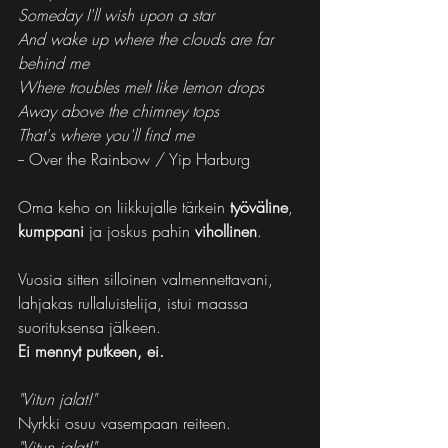
Someday I'll wish upon a star
And wake up where the clouds are far 
behind me
Where troubles melt like lemon drops
Away above the chimney tops
That's where you'll find me
-- Over the Rainbow / Yip Harburg
Oma keho on liikkujalle tärkein 
työväline
, 
kumppani
 ja joskus pahin 
vihollinen
.
Vuosia sitten silloinen valmennettavani, 
lahjakas rullaluistelija, istui maassa 
suorituksensa jälkeen.
Ei mennyt putkeen, ei.
"Vitun jalat!"
Nyrkki osuu vasempaan reiteen.
"Vitun jalat!"