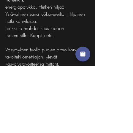
energiapatukka. Hetken hiljaa.
Ystävällinen sana työkavereilta. Hiljainen 
hetki kahvilassa.
Lenkki ja mahdollisuus lepoon 
molemmille. Kuppi teetä.
Väsymyksen tuolla puolen armo korvaa 
tavoitekilometriajan, ylevät 
kasvatustavoitteet ja mittarit.
Maalissa on mukavampi olla kuin ei.
Tehty on parempi kuin täydellinen.
Somewhere over the rainbow, way up 
high
There's a land that I heard of once in a 
lullaby