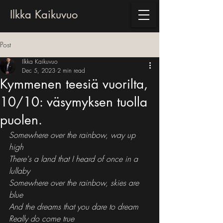
Ilkka Kaikuvuo
Post
Ilkka Kaikuvuo
Dec 5, 2023
2 min read
Kymmenen teesiä vuorilta,
10/10: väsymyksen tuolla
puolen.
Somewhere over the rainbow, way up 
high
There's a land that I heard of once in a 
lullaby
Somewhere over the rainbow, skies are 
blue
And the dreams that you dare to dream
Really do come true