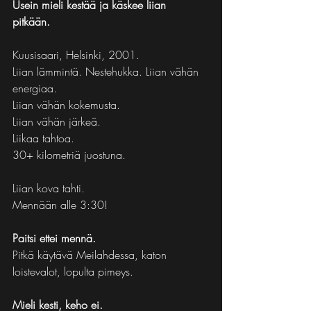
Usein mieli kestää ja käskee liian 
pitkään. 
Kuusisaari, Helsinki, 2001.
Liian lämmintä. Nestehukka. Liian vähän 
energiaa.
Liian vähän kokemusta.
Liian vähän järkeä.
Liikaa tahtoa.
30+ kilometriä juostuna.
Liian kova tahti.
Mennään alle 3:30!
Paitsi ettei mennä.
Pitkä käytävä Meilahdessa, katon 
loistevalot, lopulta pimeys.
Mieli kesti, keho ei.