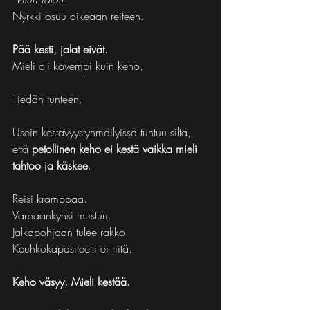
Nyrkki osuu oikeaan reiteen.
Pää kesti, jalat eivät.
Mieli oli kovempi kuin keho.
Tiedän tunteen.
Usein kestävyystyhmäilyissä tuntuu siltä, 
että 
petollinen keho ei kestä vaikka mieli 
tahtoo ja käskee
.
Reisi kramppaa.
Varpaankynsi mustuu.
Jalkapohjaan tulee rakko.
Keuhkokapasiteetti ei riitä.
Keho väsyy. Mieli kestää.